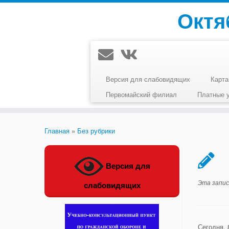
Перейти
Октя
к
содержимому
Версия для слабовидящих
Карта
Первомайский филиал
Платные 
Главная
»
Без рубрики
Версия для
Эта запис
слабовидящих
Сегодня, 