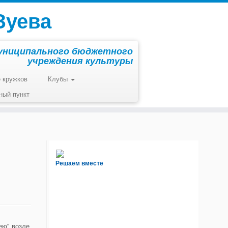
Зуева
униципального бюджетного
учреждения культуры
 кружков
Клубы
ный пункт
Решаем вместе
ею" возле