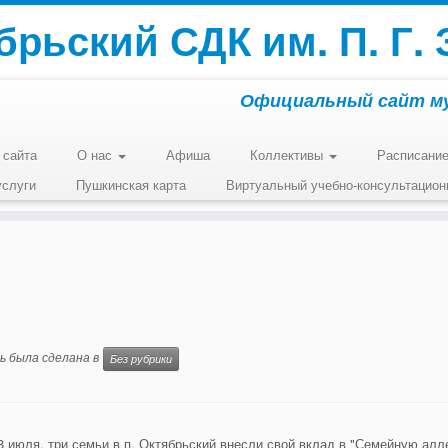
брьский СДК им. П. Г. 
Официальный сайт м
 сайта
О нас
Афиша
Коллективы
Расписание
услуги
Пушкинская карта
Виртуальный учебно-консультацион
ь была сделана в
Без рубрики
8 июля, три семьи в п. Октябрьский внесли свой вклад в "Семейную алл