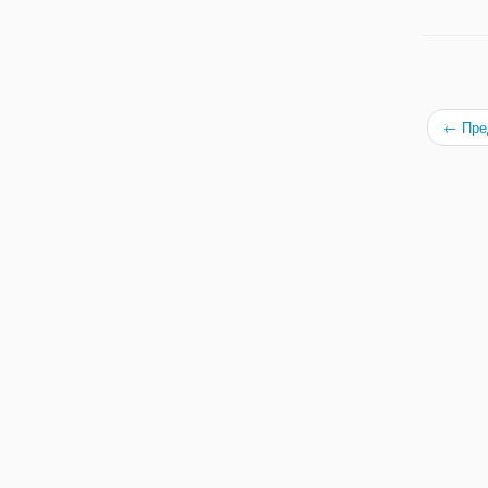
←
Пре